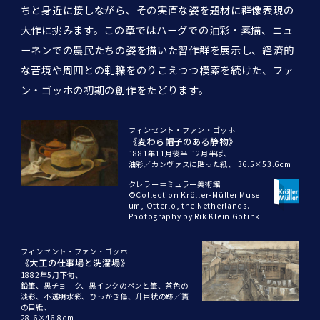
ちと身近に接しながら、その実直な姿を題材に群像表現の
大作に挑みます。この章ではハーグでの油彩・素描、ニュ
ーネンでの農民たちの姿を描いた習作群を展示し、経済的
な苦境や周囲との軋轢をのりこえつつ模索を続けた、ファ
ン・ゴッホの初期の創作をたどります。
フィンセント・ファン・ゴッホ
《麦わら帽子のある静物》
1881年11月後半-12月半ば、
油彩／カンヴァスに貼った紙、
36.5×53.6cm
クレラー＝ミュラー美術館
©Collection Kröller-Müller Muse
um, Otterlo, the Netherlands.
Photography by Rik Klein Gotink
フィンセント・ファン・ゴッホ
《大工の仕事場と洗濯場》
1882年5月下旬、
鉛筆、黒チョーク、黒インクのペンと筆、茶色の
淡彩、不透明水彩、ひっかき傷、升目状の跡／簀
の目紙、
28.6×46.8cm