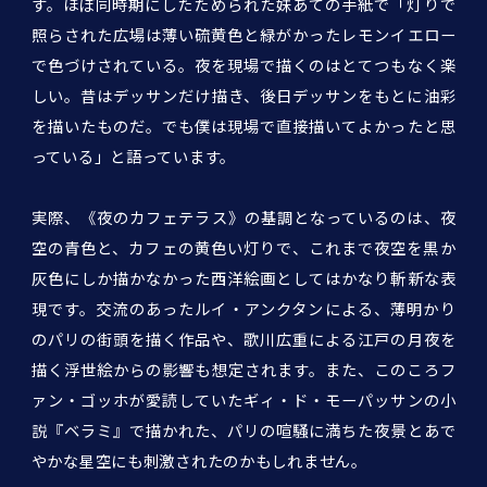
す。ほぼ同時期にしたためられた妹あての手紙で「灯りで
照らされた広場は薄い硫黄色と緑がかったレモンイエロー
で色づけされている。夜を現場で描くのはとてつもなく楽
しい。昔はデッサンだけ描き、後日デッサンをもとに油彩
を描いたものだ。でも僕は現場で直接描いてよかったと思
っている」と語っています。
実際、《夜のカフェテラス》の基調となっているのは、夜
空の青色と、カフェの黄色い灯りで、これまで夜空を黒か
灰色にしか描かなかった西洋絵画としてはかなり斬新な表
現です。交流のあったルイ・アンクタンによる、薄明かり
のパリの街頭を描く作品や、歌川広重による江戸の月夜を
描く浮世絵からの影響も想定されます。また、このころフ
ァン・ゴッホが愛読していたギィ・ド・モーパッサンの小
説『ベラミ』で描かれた、パリの喧騒に満ちた夜景とあで
やかな星空にも刺激されたのかもしれません。