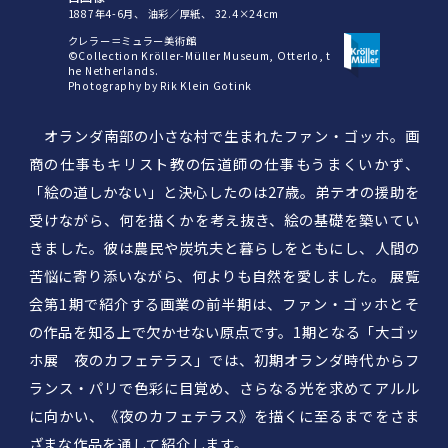
1887年4-6月、
油彩／厚紙、
32.4×24cm
クレラー＝ミュラー美術館
©Collection Kröller-Müller Museum, Otterlo, t
he Netherlands.
Photography by Rik Klein Gotink
オランダ南部の小さな村で生まれたファン・ゴッホ。画
商の仕事もキリスト教の伝道師の仕事もうまくいかず、
「絵の道しかない」と決心したのは27歳。弟テオの援助を
受けながら、何を描くかを考え抜き、絵の基礎を築いてい
きました。彼は農民や炭坑夫と暮らしをともにし、人間の
苦悩に寄り添いながら、何よりも自然を愛しました。 展覧
会第1期で紹介する画業の前半期は、ファン・ゴッホとそ
の作品を知る上で欠かせない原点です。1期となる「大ゴッ
ホ展 夜のカフェテラス」では、初期オランダ時代からフ
ランス・パリで色彩に目覚め、さらなる光を求めてアルル
に向かい、《夜のカフェテラス》を描くに至るまでをさま
ざまな作品を通して紹介します。