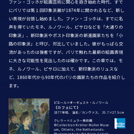
ファン・ゴッホが絵画芸術に関心を抱き始めた時代、すで
にパリでは第１回印象派展が1874年に開かれるなど、新し
い表現が台頭し始めました。ファン・ゴッホは、すでに名
声を得ていたモネ、ルノワール、ピサロなどを「大通りの
印象派」、新印象派やポスト印象派の新進画家たちを「小
路の印象派」と呼び、対比していました。彼がもっぱら交
流があったのは後者ですが、パリで触れた最新の絵画表現
に大きな可能性を見出したのは確かです。この章では、モ
ネ、ルノワール、ピサロに加えて、新印象派のリュスな
ど、1860年代から90年代のパリの画家たちの作品を紹介し
ます。
ピエール＝オーギュスト・ルノワール
《カフェにて》
1877年頃、
油彩／カンヴァス、
35.7×27.5cm
クレラー＝ミュラー美術館
©Collection Kröller-Müller Muse
um, Otterlo, the Netherlands.
Photography by Rik Klein Gotink