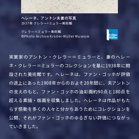
ヘレーネ、アントン夫妻の写真
1937年 クレラー=ミュラー美術館
クレラー＝ミュラー美術館
©Photo Archive Kröller-Müller Museum
実業家のアントン・クレラー＝ミュラーと、妻のヘレー
ネ・クレラー＝ミュラーのコレクションを基に1938年に開
設された美術館です。ヘレーネは、ファン・ゴッホが評価
の途上にあった1908年からのおよそ20年間に、夫アントン
の支えのもと、ファン・ゴッホの油彩画約90点と180点を
超える素描・版画を収集しました。ヘレーネは作品がもた
らす感動を多くの人々と分かちあうためにコレクションを
公開、それがファン・ゴッホのゆるぎない評価につながっ
ていきました。