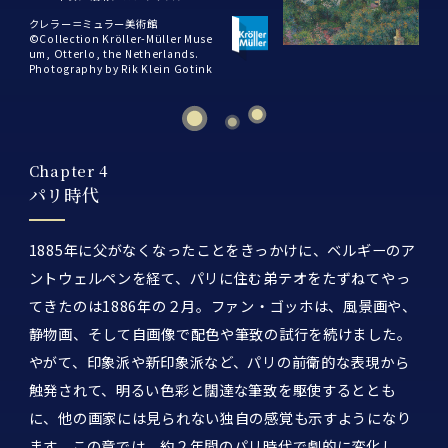
クレラー＝ミュラー美術館
©Collection Kröller-Müller Muse
um, Otterlo, the Netherlands.
Photography by Rik Klein Gotink
Chapter 4
パリ時代
1885年に父がなくなったことをきっかけに、ベルギーのア
ントウェルペンを経て、パリに住む弟テオをたずねてやっ
てきたのは1886年の２月。ファン・ゴッホは、風景画や、
静物画、そして自画像で配色や筆致の試行を続けました。
やがて、印象派や新印象派など、パリの前衛的な表現から
触発されて、明るい色彩と闊達な筆致を駆使するととも
に、他の画家には見られない独自の感覚も示すようになり
ます。この章では、約２年間のパリ時代で劇的に変化し