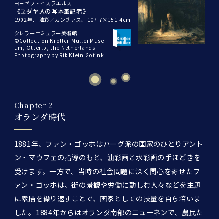
ヨーゼフ・イスラエルス
《ユダヤ人の写本筆記者》
1902年、
油彩／カンヴァス、
107.7×151.4cm
クレラー＝ミュラー美術館
©Collection Kröller-Müller Muse
um, Otterlo, the Netherlands.
Photography by Rik Klein Gotink
Chapter 2
オランダ時代
1881年、ファン・ゴッホはハーグ派の画家のひとりアント
ン・マウフェの指導のもと、油彩画と水彩画の手ほどきを
受けます。一方で、当時の社会問題に深く関心を寄せたフ
ァン・ゴッホは、街の景観や労働に勤しむ人々などを主題
に素描を繰り返すことで、画家としての技量を自ら培いま
した。1884年からはオランダ南部のニューネンで、農民た