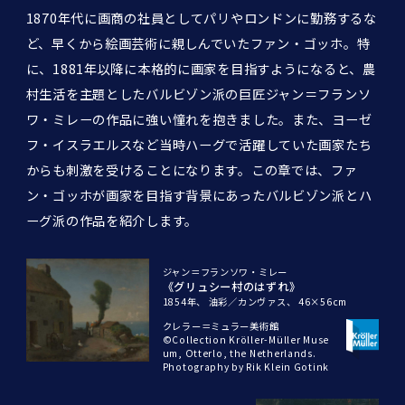
1870年代に画商の社員としてパリやロンドンに勤務するな
ど、早くから絵画芸術に親しんでいたファン・ゴッホ。特
に、1881年以降に本格的に画家を目指すようになると、農
村生活を主題としたバルビゾン派の巨匠ジャン＝フランソ
ワ・ミレーの作品に強い憧れを抱きました。また、ヨーゼ
フ・イスラエルスなど当時ハーグで活躍していた画家たち
からも刺激を受けることになります。この章では、ファ
ン・ゴッホが画家を目指す背景にあったバルビゾン派とハ
ーグ派の作品を紹介します。
ジャン＝フランソワ・ミレー
《グリュシー村のはずれ》
1854年、
油彩／カンヴァス、
46×56cm
クレラー＝ミュラー美術館
©Collection Kröller-Müller Muse
um, Otterlo, the Netherlands.
Photography by Rik Klein Gotink