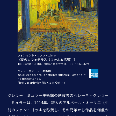
フィンセント・ファン・ゴッホ
《夜のカフェテラス（フォルム広場）》
1888年9月16日頃、
油彩／カンヴァス、
80.7×65.3cm
クレラー＝ミュラー美術館
©Collection Kröller-Müller Museum, Otterlo, t
he Netherlands.
Photography by Rik Klein Gotink
クレラー＝ミュラー美術館の創設者のヘレーネ・クレラー
＝ミュラーは、1914年、詩人のアルベール・オーリエ（生
前のファン・ゴッホを称賛し、その兄弟から作品を何点か