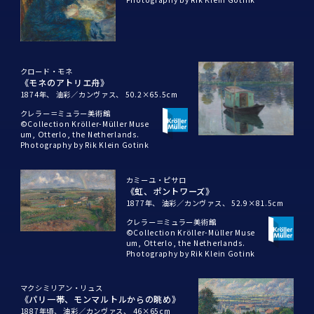
クロード・モネ
《モネのアトリエ舟》
1874年、
油彩／カンヴァス、
50.2×65.5cm
クレラー＝ミュラー美術館
©Collection Kröller-Müller Muse
um, Otterlo, the Netherlands.
Photography by Rik Klein Gotink
カミーユ・ピサロ
《虹、ポントワーズ》
1877年、
油彩／カンヴァス、
52.9×81.5cm
クレラー＝ミュラー美術館
©Collection Kröller-Müller Muse
um, Otterlo, the Netherlands.
Photography by Rik Klein Gotink
マクシミリアン・リュス
《パリ一帯、モンマルトルからの眺め》
1887年頃、
油彩／カンヴァス、
46×65cm