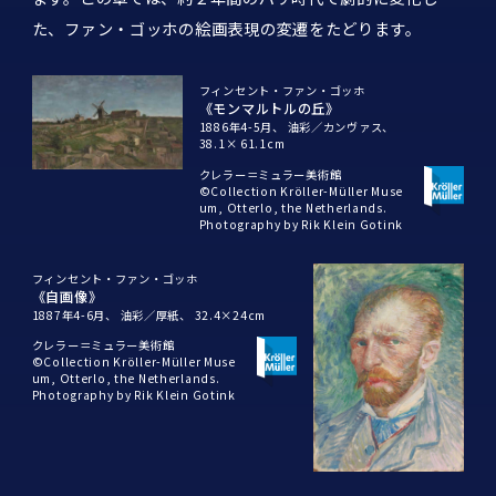
た、ファン・ゴッホの絵画表現の変遷をたどります。
フィンセント・ファン・ゴッホ
《モンマルトルの丘》
1886年4-5月、
油彩／カンヴァス、
38.1× 61.1cm
クレラー＝ミュラー美術館
©Collection Kröller-Müller Muse
um, Otterlo, the Netherlands.
Photography by Rik Klein Gotink
フィンセント・ファン・ゴッホ
《自画像》
1887年4-6月、
油彩／厚紙、
32.4×24cm
クレラー＝ミュラー美術館
©Collection Kröller-Müller Muse
um, Otterlo, the Netherlands.
Photography by Rik Klein Gotink