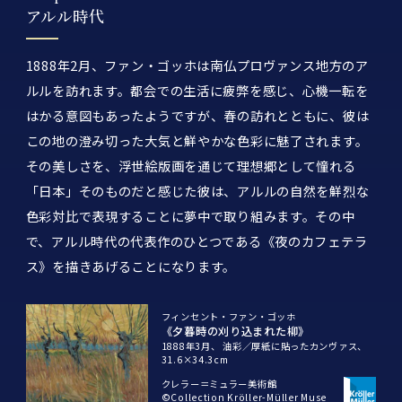
アルル時代
1888年2月、ファン・ゴッホは南仏プロヴァンス地方のア
ルルを訪れます。都会での生活に疲弊を感じ、心機一転を
はかる意図もあったようですが、春の訪れとともに、彼は
この地の澄み切った大気と鮮やかな色彩に魅了されます。
その美しさを、浮世絵版画を通じて理想郷として憧れる
「日本」そのものだと感じた彼は、アルルの自然を鮮烈な
色彩対比で表現することに夢中で取り組みます。その中
で、アルル時代の代表作のひとつである《夜のカフェテラ
ス》を描きあげることになります。
フィンセント・ファン・ゴッホ
《夕暮時の刈り込まれた柳》
1888年3月、
油彩／厚紙に貼ったカンヴァス、
31.6×34.3cm
クレラー＝ミュラー美術館
©Collection Kröller-Müller Muse