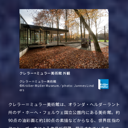
クレラー=ミュラー美術館 外観
クレラー＝ミュラー美術館
©Kröller-Müller Museum／photo: Jannes Lind
ers
クレラー＝ミュラー美術館は、オランダ・ヘルダーラント
州のデ・ホーヘ・フェルウェ国立公園内にある美術館。約
90点の油彩画と約180点の素描などからなる、世界屈指の